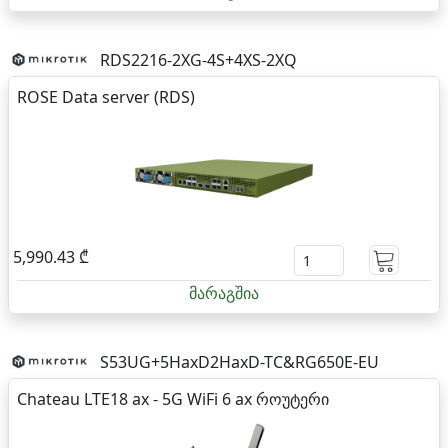
RDS2216-2XG-4S+4XS-2XQ
ROSE Data server (RDS)
5,990.43 ₾
მარაგშია
S53UG+5HaxD2HaxD-TC&RG650E-EU
Chateau LTE18 ax - 5G WiFi 6 ax როუტერი