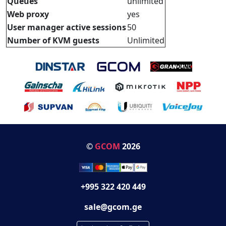
Queues
unlimited
Web proxy
yes
User manager active sessions
50
Number of KVM guests
Unlimited
©
GCOM
2026
+995 322 420 449
sale@gcom.ge