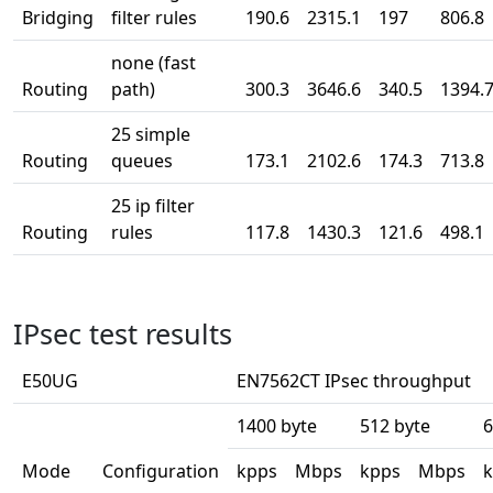
Bridging
filter rules
190.6
2315.1
197
806.8
none (fast
Routing
path)
300.3
3646.6
340.5
1394.
25 simple
Routing
queues
173.1
2102.6
174.3
713.8
25 ip filter
Routing
rules
117.8
1430.3
121.6
498.1
IPsec test results
E50UG
EN7562CT IPsec throughput
1400 byte
512 byte
6
Mode
Configuration
kpps
Mbps
kpps
Mbps