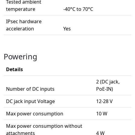
Tested ambient
temperature
-40°C to 70°C
IPsec hardware
acceleration
Yes
Powering
Details
2 (DC jack,
Number of DC inputs
PoE-IN)
DC jack input Voltage
12-28 V
Max power consumption
10 W
Max power consumption without
attachments
4 W