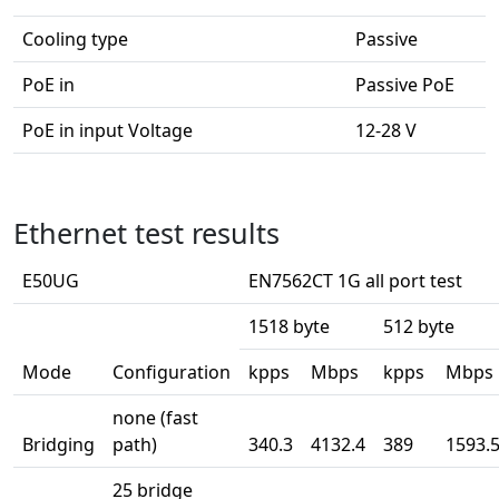
Cooling type
Passive
PoE in
Passive PoE
PoE in input Voltage
12-28 V
Ethernet test results
E50UG
EN7562CT 1G all port test
1518 byte
512 byte
Mode
Configuration
kpps
Mbps
kpps
Mbps
none (fast
Bridging
path)
340.3
4132.4
389
1593.
25 bridge