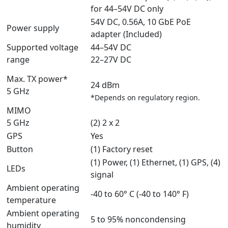
for 44–54V DC only
54V DC, 0.56A, 10 GbE PoE
Power supply
adapter (Included)
Supported voltage
44–54V DC
range
22–27V DC
Max. TX power*
24 dBm
5 GHz
*Depends on regulatory region.
MIMO
5 GHz
(2) 2 x 2
GPS
Yes
Button
(1) Factory reset
(1) Power, (1) Ethernet, (1) GPS, (4)
LEDs
signal
Ambient operating
-40 to 60° C (-40 to 140° F)
temperature
Ambient operating
5 to 95% noncondensing
humidity