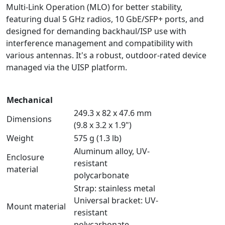
Multi-Link Operation (MLO) for better stability,
featuring dual 5 GHz radios, 10 GbE/SFP+ ports, and
designed for demanding backhaul/ISP use with
interference management and compatibility with
various antennas. It's a robust, outdoor-rated device
managed via the UISP platform.
Mechanical
249.3 x 82 x 47.6 mm
Dimensions
(9.8 x 3.2 x 1.9")
Weight
575 g (1.3 lb)
Aluminum alloy, UV-
Enclosure
resistant
material
polycarbonate
Strap: stainless metal
Universal bracket: UV-
Mount material
resistant
polycarbonate