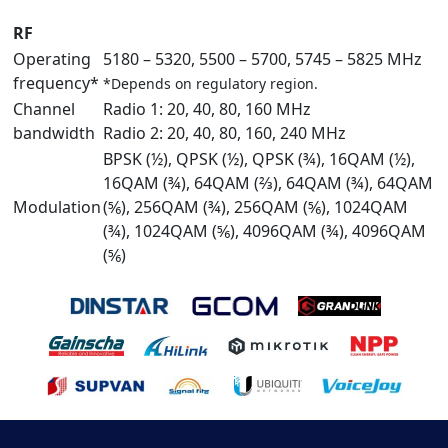
RF
Operating
5180 – 5320, 5500 – 5700, 5745 – 5825 MHz
frequency*
*Depends on regulatory region.
Channel
Radio 1: 20, 40, 80, 160 MHz
bandwidth
Radio 2: 20, 40, 80, 160, 240 MHz
BPSK (½), QPSK (½), QPSK (¾), 16QAM (½),
16QAM (¾), 64QAM (⅔), 64QAM (¾), 64QAM
Modulation
(⅚), 256QAM (¾), 256QAM (⅚), 1024QAM
(¾), 1024QAM (⅚), 4096QAM (¾), 4096QAM
(⅚)