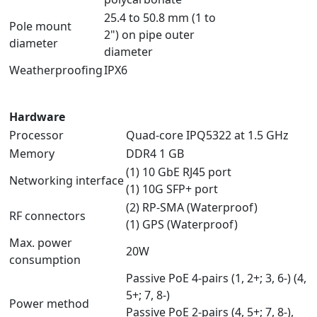
25.4 to 50.8 mm (1 to
Pole mount
2") on pipe outer
diameter
diameter
Weatherproofing
IPX6
Hardware
Processor
Quad-core IPQ5322 at 1.5 GHz
Memory
DDR4 1 GB
(1) 10 GbE RJ45 port
Networking interface
(1) 10G SFP+ port
(2) RP-SMA (Waterproof)
RF connectors
(1) GPS (Waterproof)
Max. power
20W
consumption
Passive PoE 4-pairs (1, 2+; 3, 6-) (4,
5+; 7, 8-)
Power method
Passive PoE 2-pairs (4, 5+; 7, 8-),