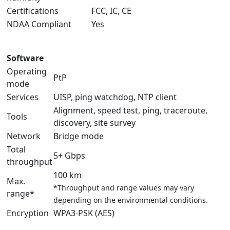
Certifications
FCC, IC, CE
NDAA Compliant
Yes
Software
Operating
PtP
mode
Services
UISP, ping watchdog, NTP client
Alignment, speed test, ping, traceroute,
Tools
discovery, site survey
Network
Bridge mode
Total
5+ Gbps
throughput
100 km
Max.
*Throughput and range values may vary
range*
depending on the environmental conditions.
Encryption
WPA3-PSK (AES)