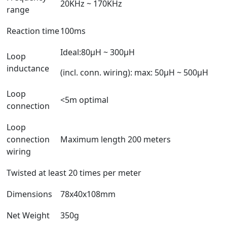
20KHz ~ 170KHz
range
Reaction time
100ms
Ideal:80μH ~ 300μH
Loop
inductance
(incl. conn. wiring): max: 50μH ~ 500μH
Loop
<5m optimal
connection
Loop
connection
Maximum length 200 meters
wiring
Twisted at least 20 times per meter
Dimensions
78x40x108mm
Net Weight
350g