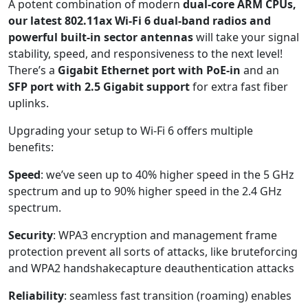
A potent combination of modern
dual-core ARM CPUs,
our latest 802.11ax Wi-Fi 6 dual-band radios and
powerful built-in sector antennas
will take your signal
stability, speed, and responsiveness to the next level!
There’s a
Gigabit Ethernet port with PoE-in
and an
SFP port with 2.5 Gigabit support
for extra fast fiber
uplinks.
Upgrading your setup to Wi-Fi 6 offers multiple
benefits:
Speed
: we’ve seen up to 40% higher speed in the 5 GHz
spectrum and up to 90% higher speed in the 2.4 GHz
spectrum.
Security
: WPA3 encryption and management frame
protection prevent all sorts of attacks, like bruteforcing
and WPA2 handshakecapture deauthentication attacks
Reliability
: seamless fast transition (roaming) enables