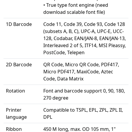
• True type font engine (need
download scalable font file)
1D Barcode
Code 11, Code 39, Code 93, Code 128
(subsets A, B, C), UPC-A, UPC-E, UCC-
128, Codabar, EAN/JAN-8, EAN/JAN-13,
Interleaved 2 of 5, ITF14, MSI Pleassy,
PostCode, Telepen
2D Barcode
QR Code, Micro QR Code, PDF417,
Micro PDF417, MaxiCode, Aztec
Code, Data Matrix
Rotation
Font and barcode support 0, 90, 180,
270 degree
Printer
Compatible to TSPL, EPL, ZPL, ZPL II,
language
DPL
Ribbon
450 M long, max. OD 105 mm, 1"