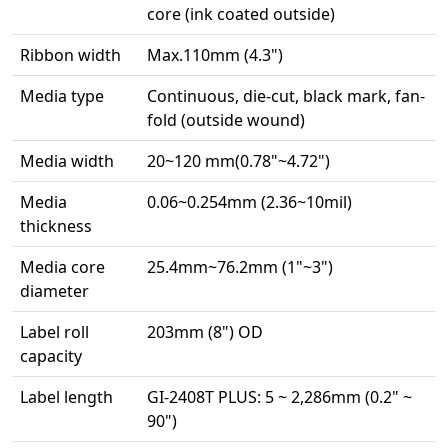
core (ink coated outside)
Ribbon width
Max.110mm (4.3")
Media type
Continuous, die-cut, black mark, fan-
fold (outside wound)
Media width
20~120 mm(0.78"~4.72")
Media
0.06~0.254mm (2.36~10mil)
thickness
Media core
25.4mm~76.2mm (1"~3")
diameter
Label roll
203mm (8") OD
capacity
Label length
GI-2408T PLUS: 5 ~ 2,286mm (0.2" ~
90")