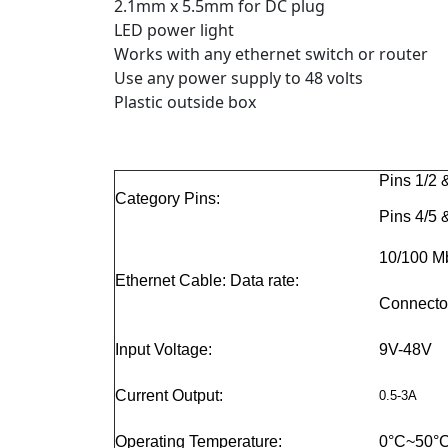
2.1mm x 5.5mm for DC plug
LED power light
Works with any ethernet switch or router
Use any power supply to 48 volts
Plastic outside box
Pins 1/2 &
Category Pins:
Pins 4/5 
10/100 M
Ethernet Cable: Data rate:
Connecto
Input Voltage:
9V-48V
Current Output:
0.5-3A
Operating Temperature:
0°C~50°