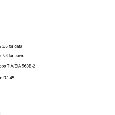
 3/6 for data
& 7/8 for power
bps TIA/EIA 568B-2
r: RJ-45
C