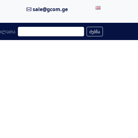
sale@gcom.ge
ალათა
ძებნა