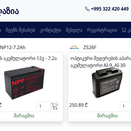
ღაზია
+995 322 420 449
ა
ჩვენს შესახებ
კონტაქტი
შესვლა
რეგისტრაცია
კ
NP12-7.2Ah
ZS26F
ს აკუმულატორი 12ვ - 7.2ა
ოპტიკური შედურების აპარ
აკუმულატორი AI-9, AI-30
₾
250.89 ₾
მარაგშია
მარაგშია