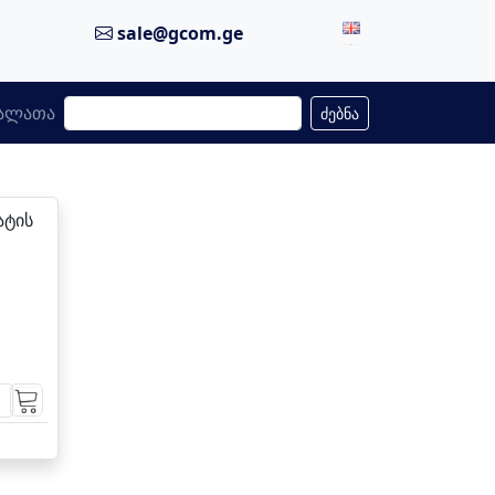
sale@gcom.ge
ალათა
ძებნა
ატის