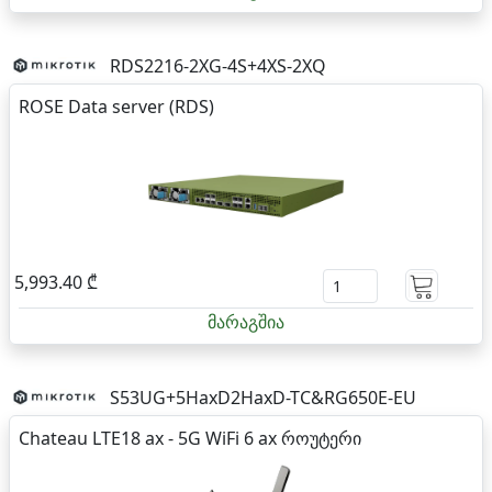
RDS2216-2XG-4S+4XS-2XQ
ROSE Data server (RDS)
5,993.40 ₾
მარაგშია
S53UG+5HaxD2HaxD-TC&RG650E-EU
Chateau LTE18 ax - 5G WiFi 6 ax როუტერი